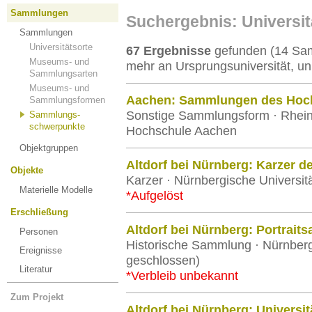
Sammlungen
Suchergebnis: Universi
Sammlungen
Universitätsorte
67 Ergebnisse
gefunden (14 Sam
Museums- und
mehr an Ursprungsuniversität, un
Sammlungsarten
Museums- und
Aachen: Sammlungen des Hoch
Sammlungsformen
Sonstige Sammlungsform · Rhein
Sammlungs-
schwerpunkte
Hochschule Aachen
Objektgruppen
Altdorf bei Nürnberg: Karzer de
Objekte
Karzer · Nürnbergische Universitä
Materielle Modelle
*Aufgelöst
Erschließung
Altdorf bei Nürnberg: Portrai
Personen
Historische Sammlung · Nürnbergi
Ereignisse
geschlossen)
Literatur
*Verbleib unbekannt
Zum Projekt
Altdorf bei Nürnberg: Univers