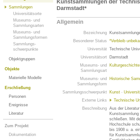
Kunstsammlungen der Technisc
Sammlungen
Darmstadt*
Universitätsorte
Museums- und
Allgemein
Sammlungsarten
Museums- und
Bezeichnung
Kunstsammlungen
Sammlungsformen
Besonderer Status
*Verbleib unbeka
Sammlungs-
Universität
Technische Unive
schwerpunkte
Universitätsort
Darmstadt
Objektgruppen
Museums- und
Kulturgeschicht
Objekte
Sammlungsart
Materielle Modelle
Museums- und
Historische Sa
Sammlungsform
Erschließung
Sammlungsschwerpunkt
Kunst
·
Universi
Personen
Externe Links
Technische Un
Ereignisse
Beschreibung
Aus der Literatur
Literatur
Kunstsammlung d
schließen. Mit 
Hochschule schu
Zum Projekt
bis 1908 u. a. e
Dokumentation
für Kunstsammlu