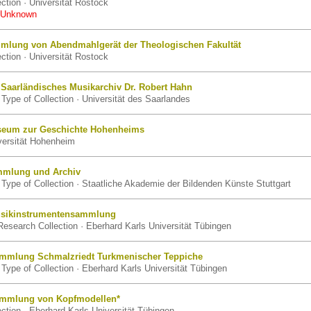
ection · Universität Rostock
 Unknown
mlung von Abendmahlgerät der Theologischen Fakultät
ection · Universität Rostock
 Saarländisches Musikarchiv Dr. Robert Hahn
Type of Collection · Universität des Saarlandes
useum zur Geschichte Hohenheims
ersität Hohenheim
ammlung und Archiv
Type of Collection · Staatliche Akademie der Bildenden Künste Stuttgart
usikinstrumentensammlung
esearch Collection · Eberhard Karls Universität Tübingen
mmlung Schmalzriedt Turkmenischer Teppiche
Type of Collection · Eberhard Karls Universität Tübingen
ammlung von Kopfmodellen*
lection · Eberhard Karls Universität Tübingen