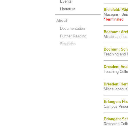
Events
Literature
Bielefeld: P
Museum · Unive
*Terminated
About
Documentation
Bochum: Arch
Further Reading
Miscellaneous 
Statistics
Bochum: Schu
Teaching and 
Dresden: Ana
Teaching Colle
Dresden: He
Miscellaneous 
Erlangen: His
Campus Prison 
Erlangen: Sc
Research Colle