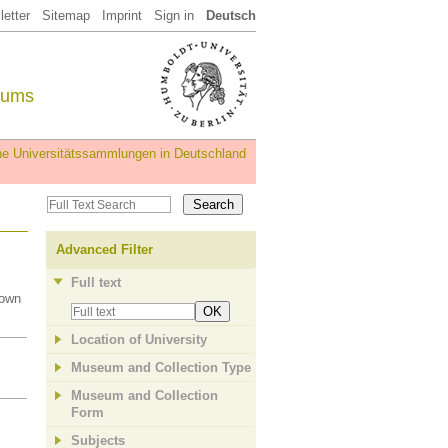
etter
Sitemap
Imprint
Sign in
Deutsch
eums
iche Universitätssammlungen in Deutschland
Advanced Filter
Full text
nown
OK
Location of University
Museum and Collection Type
Museum and Collection
Form
Subjects