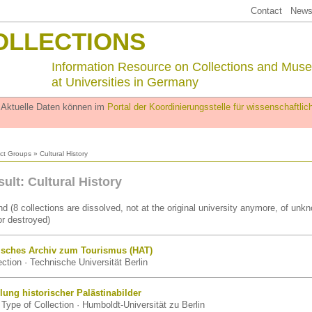
Contact
Newsl
OLLECTIONS
Information Resource on Collections and Mus
at Universities in Germany
. Aktuelle Daten können im
Portal der Koordinierungsstelle für wissenschaftl
ct Groups
» Cultural History
ult: Cultural History
d (8 collections are dissolved, not at the original university anymore, of unk
r destroyed)
risches Archiv zum Tourismus (HAT)
ction · Technische Universität Berlin
ung historischer Palästinabilder
Type of Collection · Humboldt-Universität zu Berlin