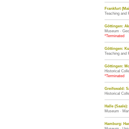
Frankfurt (Ma
Teaching and R
Göttingen: 
Museum · Geor
*Terminated
Göttingen: K
Teaching and R
Göttingen: Mo
Historical Col
*Terminated
Greifswald: 
Historical Coll
Halle (Saale
Museum · Marti
Hamburg: Ha
Museum · Univ