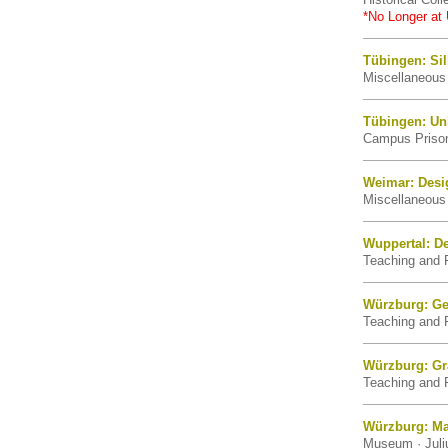
*No Longer at 
Tübingen: Sil
Miscellaneous 
Tübingen: Uni
Campus Prison
Weimar: Desi
Miscellaneous 
Wuppertal: D
Teaching and R
Würzburg: Ge
Teaching and R
Würzburg: G
Teaching and R
Würzburg: Ma
Museum · Juli