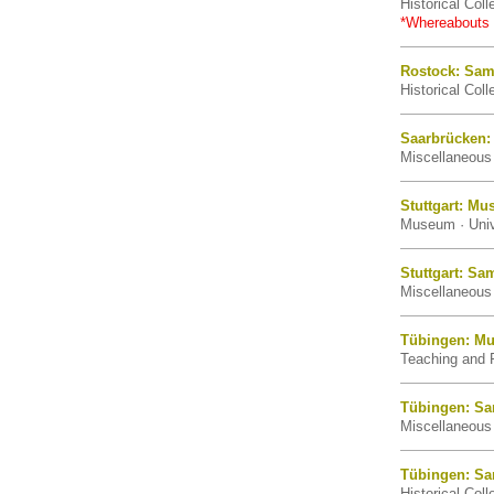
Historical Coll
*Whereabouts
Rostock: Sam
Historical Coll
Saarbrücken:
Miscellaneous 
Stuttgart: M
Museum · Univ
Stuttgart: S
Miscellaneous 
Tübingen: M
Teaching and R
Tübingen: Sa
Miscellaneous 
Tübingen: S
Historical Col