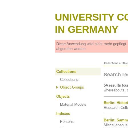
UNIVERSITY C
IN GERMANY
Diese Anwendung wird nicht mehr gepflegt
abgerufen werden.
Collections
»
Obje
Collections
Search res
Collections
54 results
foun
Object Groups
whereabouts, o
Objects
Berlin: Histo
Material Models
Research Colle
Indexes
Berlin: Samml
Persons
Miscellaneous 