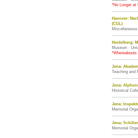
*No Longer at 
Hanover: Nac
(CGL)
Miscellaneous 
Heidelberg: 
Museum · Univ
*Whereabouts
Jena: Akadem
Teaching and R
Jena: Alphon
Historical Coll
Jena: Inspek
Memorial Organ
Jena: Schille
Memorial Organ