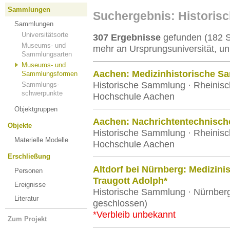
Sammlungen
Suchergebnis: Histori
Sammlungen
Universitätsorte
307 Ergebnisse
gefunden (182 S
Museums- und
mehr an Ursprungsuniversität, un
Sammlungsarten
Museums- und
Aachen: Medizinhistorische S
Sammlungsformen
Historische Sammlung · Rheinisc
Sammlungs-
schwerpunkte
Hochschule Aachen
Objektgruppen
Aachen: Nachrichtentechnisc
Objekte
Historische Sammlung · Rheinisc
Materielle Modelle
Hochschule Aachen
Erschließung
Altdorf bei Nürnberg: Medizi
Personen
Traugott Adolph*
Ereignisse
Historische Sammlung · Nürnbergi
Literatur
geschlossen)
*Verbleib unbekannt
Zum Projekt