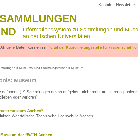
Kontakt
Newsletter
SSAMMLUNGEN
AND
Informationssystem zu Sammlungen und Mus
an deutschen Universitäten
. Aktuelle Daten können im
Portal der Koordinierungsstelle für wissenschaftl
ammlungen
»
Museums- und Sammlungsformen
» Museum
bnis: Museum
e
gefunden (19 Sammlungen davon aufgelöst, nicht mehr an Ursprungsuniversi
lieben oder verloren)
putermuseum Aachen*
nisch-Westfälische Technische Hochschule Aachen
f-Museum der RWTH Aachen