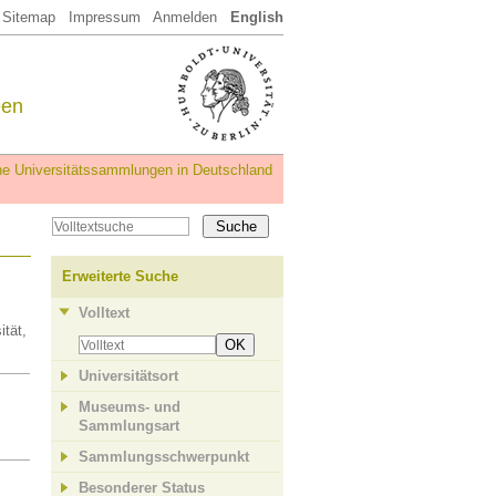
Sitemap
Impressum
Anmelden
English
een
iche Universitätssammlungen in Deutschland
Erweiterte Suche
Volltext
tät,
OK
Universitätsort
Museums- und
Sammlungsart
Sammlungsschwerpunkt
Besonderer Status