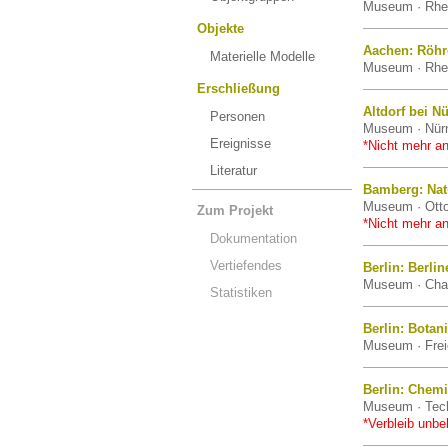
Museum · Rhei
Objekte
Aachen: Röh
Materielle Modelle
Museum · Rhei
Erschließung
Altdorf bei N
Personen
Museum · Nürnb
Ereignisse
*Nicht mehr an
Literatur
Bamberg: Na
Museum · Otto
Zum Projekt
*Nicht mehr an
Dokumentation
Vertiefendes
Berlin: Berli
Museum · Chari
Statistiken
Berlin: Bota
Museum · Freie
Berlin: Chem
Museum · Tech
*Verbleib unbe