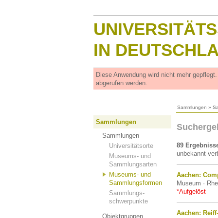
UNIVERSITÄT
IN DEUTSCHL
Diese Anwendung wird nicht mehr gepflegt
abgerufen werden.
Sammlungen
»
S
Sammlungen
Sucherge
Sammlungen
89 Ergebniss
Universitätsorte
unbekannt verb
Museums- und
Sammlungsarten
Museums- und
Aachen: Com
Sammlungsformen
Museum · Rhei
*Aufgelöst
Sammlungs-
schwerpunkte
Aachen: Reif
Objektgruppen