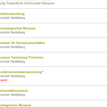
tung Tierärztliche Hochschule Hannover
Antikensammlung
ersität Heidelberg
Mineralogisches Museum
ersität Heidelberg
Museum für Geowissenschaften
ersität Heidelberg
 Museum Sammlung Prinzhorn
ersität Heidelberg
Musikinstrumentensammlung*
ersität Heidelberg
kannt
Universitätsmuseum
ersität Heidelberg
Zoologisches Museum