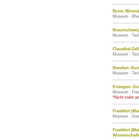
Bonn: Miner
Museum · Rhei
Braunschweig
Museum · Tech
Clausthal-Ze
Museum · Tech
Dresden: Kust
Museum · Tech
Erlangen: Zo
Museum · Fried
*Nicht mehr an
Frankfurt (M
Museum · Goet
Frankfurt (Ma
Wissenschaft