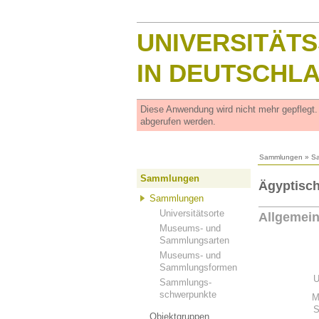
UNIVERSITÄT
IN DEUTSCHL
Diese Anwendung wird nicht mehr gepflegt
abgerufen werden.
Sammlungen
»
S
Sammlungen
Ägyptisch
Sammlungen
Universitätsorte
Allgemei
Museums- und
Sammlungsarten
Museums- und
Sammlungsformen
U
Sammlungs-
schwerpunkte
M
S
Objektgruppen