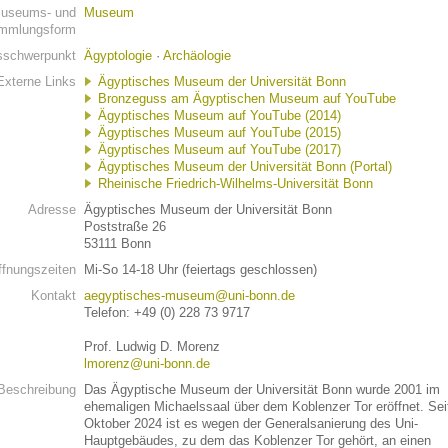
useums- und
Museum
mmlungsform
schwerpunkt
Ägyptologie
·
Archäologie
Externe Links
Ägyptisches Museum der Universität Bonn
Bronzeguss am Ägyptischen Museum auf YouTube
Ägyptisches Museum auf YouTube (2014)
Ägyptisches Museum auf YouTube (2015)
Ägyptisches Museum auf YouTube (2017)
Ägyptisches Museum der Universität Bonn (Portal)
Rheinische Friedrich-Wilhelms-Universität Bonn
Adresse
Ägyptisches Museum der Universität Bonn
Poststraße 26
53111 Bonn
ffnungszeiten
Mi-So 14-18 Uhr (feiertags geschlossen)
Kontakt
aegyptisches-museum@uni-bonn.de
Telefon: +49 (0) 228 73 9717
Prof. Ludwig D. Morenz
lmorenz@uni-bonn.de
Beschreibung
Das Ägyptische Museum der Universität Bonn wurde 2001 im
ehemaligen Michaelssaal über dem Koblenzer Tor eröffnet. Sei
Oktober 2024 ist es wegen der Generalsanierung des Uni-
Hauptgebäudes, zu dem das Koblenzer Tor gehört, an einen