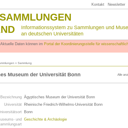
Kontakt
Newsletter
SSAMMLUNGEN
AND
Informationssystem zu Sammlungen und Mus
an deutschen Universitäten
. Aktuelle Daten können im
Portal der Koordinierungsstelle für wissenschaftl
ammlungen
» Sammlung
es Museum der Universität Bonn
Alle an
n
Bezeichnung
Ägyptisches Museum der Universität Bonn
Universität
Rheinische Friedrich-Wilhelms-Universität Bonn
niversitätsort
Bonn
useums- und
Geschichte & Archäologie
ammlungsart