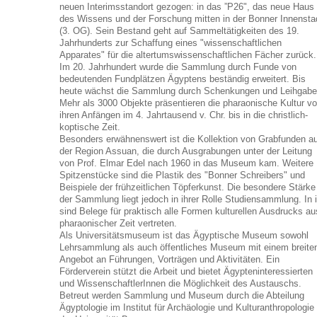
neuen Interimsstandort gezogen: in das ”P26", das neue Haus
des Wissens und der Forschung mitten in der Bonner Innensta
(3. OG). Sein Bestand geht auf Sammeltätigkeiten des 19.
Jahrhunderts zur Schaffung eines "wissenschaftlichen
Apparates" für die altertumswissenschaftlichen Fächer zurück.
Im 20. Jahrhundert wurde die Sammlung durch Funde von
bedeutenden Fundplätzen Ägyptens beständig erweitert. Bis
heute wächst die Sammlung durch Schenkungen und Leihgabe
Mehr als 3000 Objekte präsentieren die pharaonische Kultur v
ihren Anfängen im 4. Jahrtausend v. Chr. bis in die christlich-
koptische Zeit.
Besonders erwähnenswert ist die Kollektion von Grabfunden a
der Region Assuan, die durch Ausgrabungen unter der Leitung
von Prof. Elmar Edel nach 1960 in das Museum kam. Weitere
Spitzenstücke sind die Plastik des "Bonner Schreibers" und
Beispiele der frühzeitlichen Töpferkunst. Die besondere Stärke
der Sammlung liegt jedoch in ihrer Rolle Studiensammlung. In i
sind Belege für praktisch alle Formen kulturellen Ausdrucks au
pharaonischer Zeit vertreten.
Als Universitätsmuseum ist das Ägyptische Museum sowohl
Lehrsammlung als auch öffentliches Museum mit einem breite
Angebot an Führungen, Vorträgen und Aktivitäten. Ein
Förderverein stützt die Arbeit und bietet Ägypteninteressierten
und WissenschaftlerInnen die Möglichkeit des Austauschs.
Betreut werden Sammlung und Museum durch die Abteilung
Ägyptologie im Institut für Archäologie und Kulturanthropologie