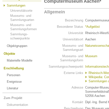
Computermuseum Aachen*
Sammlungen
Universitätsorte
Allgemein
Museums- und
Sammlungsarten
Bezeichnung
Computermuseu
Museums- und
Besonderer Status
*Aufgelöst
Sammlungsformen
Universität
Rheinisch-Westf
Sammlungs-
schwerpunkte
Universitätsort
Aachen
Museums- und
Naturwissenscha
Objektgruppen
Sammlungsart
Objekte
Museums- und
Museum
Sammlungsform
Materielle Modelle
Sammlungsschwerpunkt
Informationstech
Erschließung
Externe Links
Rheinisch-Wes
Personen
Wikipedia: C
Sammlungen 
Ereignisse
Adresse
Computer-Muse
Literatur
Sommerfeldstra
52056 Aachen
Zum Projekt
Kontakt
Dipl.-Ing. Bernd
Dokumentation
Beschreibung
Das Museum vera