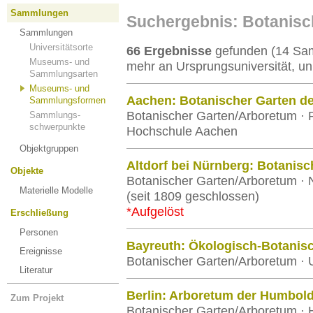
Sammlungen
Suchergebnis: Botanisc
Sammlungen
Universitätsorte
66 Ergebnisse
gefunden (14 Sam
Museums- und
mehr an Ursprungsuniversität, un
Sammlungsarten
Museums- und
Aachen: Botanischer Garten 
Sammlungsformen
Botanischer Garten/Arboretum · 
Sammlungs-
schwerpunkte
Hochschule Aachen
Objektgruppen
Altdorf bei Nürnberg: Botanisc
Objekte
Botanischer Garten/Arboretum · N
Materielle Modelle
(seit 1809 geschlossen)
*Aufgelöst
Erschließung
Personen
Bayreuth: Ökologisch-Botanis
Ereignisse
Botanischer Garten/Arboretum · U
Literatur
Berlin: Arboretum der Humbold
Zum Projekt
Botanischer Garten/Arboretum · H