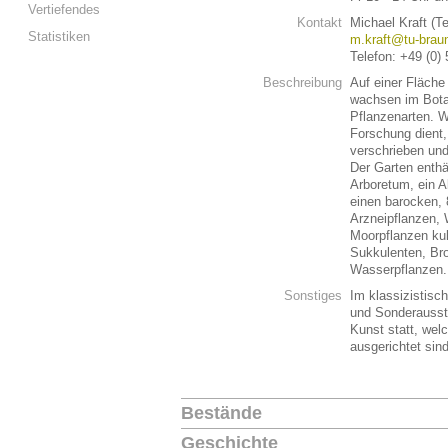
Vertiefendes
Kontakt
Michael Kraft (T
Statistiken
m.kraft@tu-brau
Telefon: +49 (0)
Beschreibung
Auf einer Fläche
wachsen im Bota
Pflanzenarten. W
Forschung dient,
verschrieben und
Der Garten enthä
Arboretum, ein A
einen barocken,
Arzneipflanzen,
Moorpflanzen kul
Sukkulenten, Bro
Wasserpflanzen. 
Sonstiges
Im klassizistisc
und Sonderausste
Kunst statt, welc
ausgerichtet sin
Bestände
Geschichte