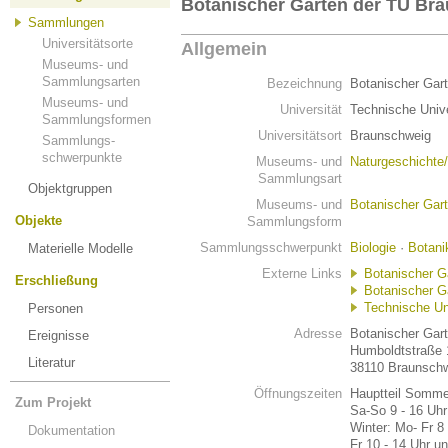
Botanischer Garten der TU Br
Sammlungen
Universitätsorte
Allgemein
Museums- und
Sammlungsarten
Bezeichnung
Botanischer Gar
Museums- und
Universität
Technische Unive
Sammlungsformen
Universitätsort
Braunschweig
Sammlungs-
schwerpunkte
Museums- und
Naturgeschichte
Sammlungsart
Objektgruppen
Museums- und
Botanischer Gar
Objekte
Sammlungsform
Sammlungsschwerpunkt
Biologie
·
Botani
Materielle Modelle
Externe Links
Botanischer G
Erschließung
Botanischer G
Technische Un
Personen
Adresse
Botanischer Gar
Ereignisse
Humboldtstraße 
Literatur
38110 Braunsch
Öffnungszeiten
Hauptteil Sommer
Zum Projekt
Sa-So 9 - 16 Uhr
Winter: Mo- Fr 8
Dokumentation
Fr 10 - 14 Uhr u