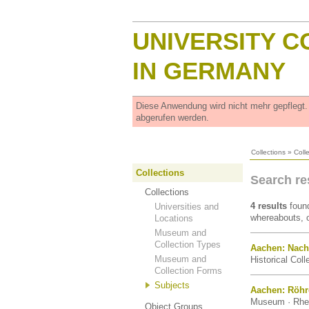
UNIVERSITY C
IN GERMANY
Diese Anwendung wird nicht mehr gepflegt
abgerufen werden.
Collections
»
Coll
Collections
Search re
Collections
4 results
found
Universities and
whereabouts, o
Locations
Museum and
Collection Types
Aachen: Nach
Museum and
Historical Col
Collection Forms
Subjects
Aachen: Röh
Museum · Rhei
Object Groups