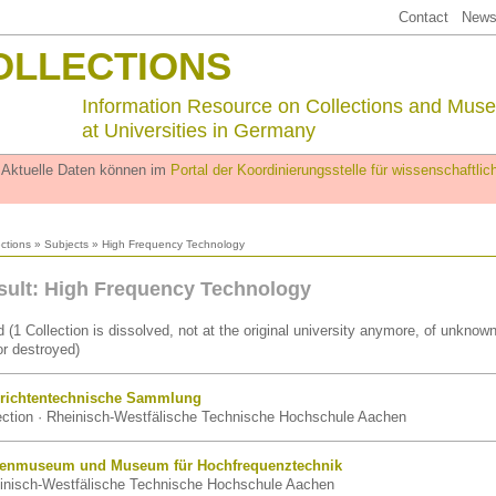
Contact
Newsl
OLLECTIONS
Information Resource on Collections and Mus
at Universities in Germany
. Aktuelle Daten können im
Portal der Koordinierungsstelle für wissenschaftl
ections
»
Subjects
» High Frequency Technology
sult: High Frequency Technology
 (1 Collection is dissolved, not at the original university anymore, of unknow
r destroyed)
richtentechnische Sammlung
lection · Rheinisch-Westfälische Technische Hochschule Aachen
renmuseum und Museum für Hochfrequenztechnik
nisch-Westfälische Technische Hochschule Aachen