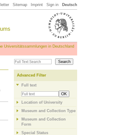
etter
Sitemap
Imprint
Sign in
Deutsch
eums
iche Universitätssammlungen in Deutschland
Advanced Filter
Full text
n
OK
Location of University
Museum and Collection Type
Museum and Collection
Form
Special Status