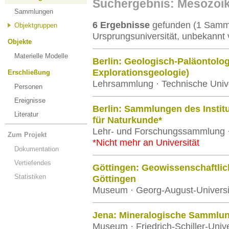
Suchergebnis: Mesozoi
Sammlungen
6 Ergebnisse
gefunden (1 Samml
Objektgruppen
Ursprungsuniversität, unbekannt 
Objekte
Materielle Modelle
Berlin: Geologisch-Paläontol
Explorationsgeologie)
Erschließung
Lehrsammlung · Technische Univer
Personen
Ereignisse
Berlin: Sammlungen des Instit
Literatur
für Naturkunde*
Lehr- und Forschungssammlung · 
Zum Projekt
*Nicht mehr an Universität
Dokumentation
Vertiefendes
Göttingen: Geowissenschaftlic
Statistiken
Göttingen
Museum · Georg-August-Universi
Jena: Mineralogische Sammlu
Museum · Friedrich-Schiller-Unive