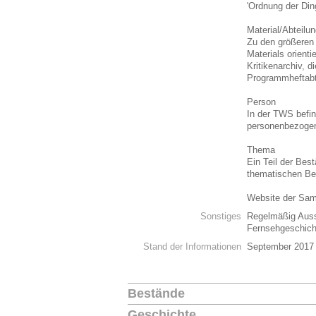
'Ordnung der Din
Material/Abteilu
Zu den größeren 
Materials orient
Kritikenarchiv, 
Programmheftabt
Person
In der TWS befi
personenbezoge
Thema
Ein Teil der Best
thematischen Be
Website der Sa
Sonstiges
Regelmäßig Ausst
Fernsehgeschic
Stand der Informationen
September 2017
Bestände
Geschichte