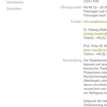
51147 Köln
Vertiefendes
Öffnungszeiten
Mo-Mi 10 – 16.3
Statistiken
Feiertagen und i
Führungen nach 
Kontakt
info-tws@uni-koe
Dr. Hedwig Müller
hedwig.mueller@
Telefon: +49 (0)
Prof. Peter W. Ma
peter.marx@uni-
Telefon: +49 (0)
Beschreibung
Die Objektbestä
basieren auf eine
klassische Theat
Phänomene mitei
Recherchemöglic
Abteilungen varii
davon vermitteln
verzeichnet und 
zur Verfügung st
Aufgrund des het
Strukturierung ih