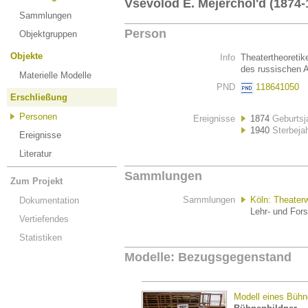
Vsevolod Ė. Mejercholʹd (1874-
Sammlungen
Person
Objektgruppen
Objekte
Info
Theatertheoretike
des russischen 
Materielle Modelle
PND
118641050
Erschließung
Personen
Ereignisse
1874
Geburtsj
1940
Sterbeja
Ereignisse
Literatur
Sammlungen
Zum Projekt
Sammlungen
Köln: Theater
Dokumentation
Lehr- und For
Vertiefendes
Statistiken
Modelle: Bezugsgegenstand
Modell eines Bühn