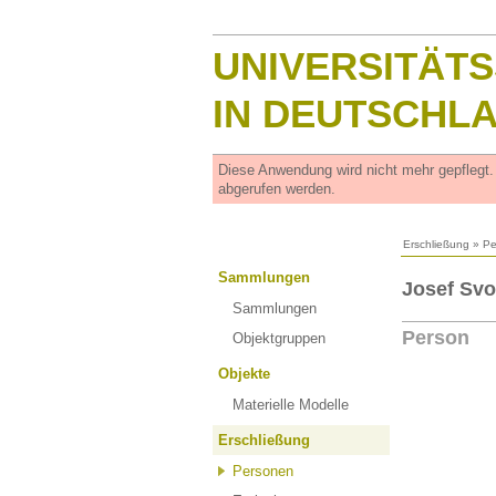
UNIVERSITÄT
IN DEUTSCHL
Diese Anwendung wird nicht mehr gepflegt
abgerufen werden.
Erschließung
»
Pe
Sammlungen
Josef Svo
Sammlungen
Person
Objektgruppen
Objekte
Materielle Modelle
Erschließung
Personen