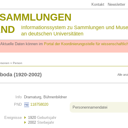
Kontakt
Newsletter
SSAMMLUNGEN
AND
Informationssystem zu Sammlungen und Mus
an deutschen Universitäten
. Aktuelle Daten können im
Portal der Koordinierungsstelle für wissenschaftl
rsonen
» Person
boda (1920-2002)
Alle an
Info
Dramaturg, Bühnenbildner
PND
118758020
Personennamendatei
Ereignisse
1920
Geburtsjahr
2002
Sterbejahr