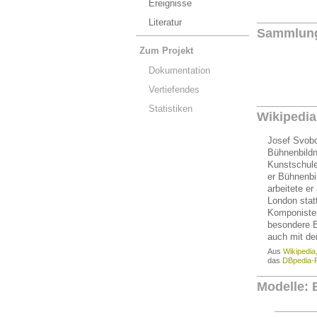
Ereignisse
Literatur
Sammlun
Zum Projekt
Dokumentation
Vertiefendes
Statistiken
Wikipedia
Josef Svobod
Bühnenbildn
Kunstschule
er Bühnenbil
arbeitete e
London stat
Komponisten 
besondere B
auch mit d
Aus
Wikipedia
das
DBpedia-P
Modelle: