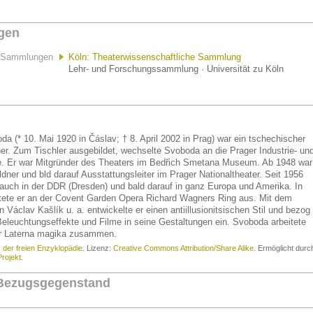
gen
Sammlungen
Köln: Theaterwissenschaftliche Sammlung
Lehr- und Forschungssammlung · Universität zu Köln
a (* 10. Mai 1920 in Čáslav; † 8. April 2002 in Prag) war ein tschechischer
er. Zum Tischler ausgebildet, wechselte Svoboda an die Prager Industrie- un
. Er war Mitgründer des Theaters im Bedřich Smetana Museum. Ab 1948 war
dner und bld darauf Ausstattungsleiter im Prager Nationaltheater. Seit 1956
r auch in der DDR (Dresden) und bald darauf in ganz Europa und Amerika. In
tete er an der Covent Garden Opera Richard Wagners Ring aus. Mit dem
Václav Kašlík u. a. entwickelte er einen antiillusionitsischen Stil und bezog
eleuchtungseffekte und Filme in seine Gestaltungen ein. Svoboda arbeitete
er Laterna magika zusammen.
, der freien Enzyklopädie
. Lizenz:
Creative Commons Attribution/Share Alike
. Ermöglicht durc
rojekt
.
 Bezugsgegenstand