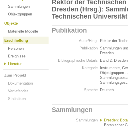
Rektor der Technischen 
Sammlungen
Dresden (Hrsg.): Samml
Objektgruppen
Technischen Universitä
Objekte
Publikation
Materielle Modelle
Erschließung
Autor/Hrsg.
Rektor der Techn
Publikation
Sammlungen und 
Personen
Dresden
Ereignisse
Bibliographische Details
Band 2, Dresden
Literatur
Kategorie
Instrumente, Ger
Objektgruppen · 
Zum Projekt
Sammlungsbesch
Sammlungsgesch
Dokumentation
Sprache
Deutsch
Vertiefendes
Statistiken
Sammlungen
Sammlungen
Dresden: Bota
Botanischer G