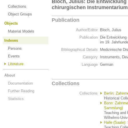
Bloch, Julius: Die Entwicklung 
Collections
chirurgischen Instrumentarium
Object Groups
Publication
Objects
Author/Editor
Bloch, Julius
Material Models
Publication
Die Entwicklung 
Indexes
im 19. Jahrhund
Persons
Bibliographical Details
Medizinische Dis
Events
Category
Instruments, De
Literature
Language
German
About
Collections
Documentation
Further Reading
Collections
Berlin: Zahnm
Historical Coll
Statistics
Bonn: Zahnme
Sammlung)
Teaching and R
Wilhelms-Univ
Halle (Saale):
Teaching Colle