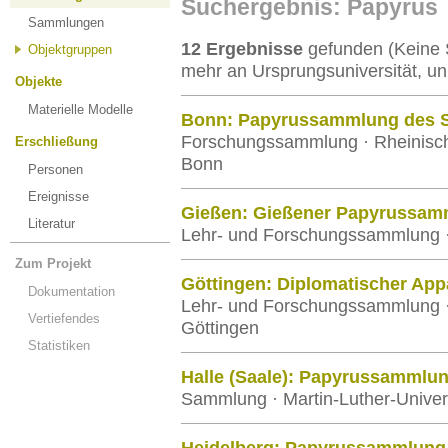
Suchergebnis: Papyrus
Sammlungen
12 Ergebnisse
gefunden (Keine 
Objektgruppen
mehr an Ursprungsuniversität, un
Objekte
Materielle Modelle
Bonn: Papyrussammlung des Se
Forschungssammlung · Rheinische
Erschließung
Bonn
Personen
Ereignisse
Gießen: Gießener Papyrussa
Literatur
Lehr- und Forschungssammlung · 
Zum Projekt
Göttingen: Diplomatischer App
Dokumentation
Lehr- und Forschungssammlung ·
Vertiefendes
Göttingen
Statistiken
Halle (Saale): Papyrussammlu
Sammlung · Martin-Luther-Univers