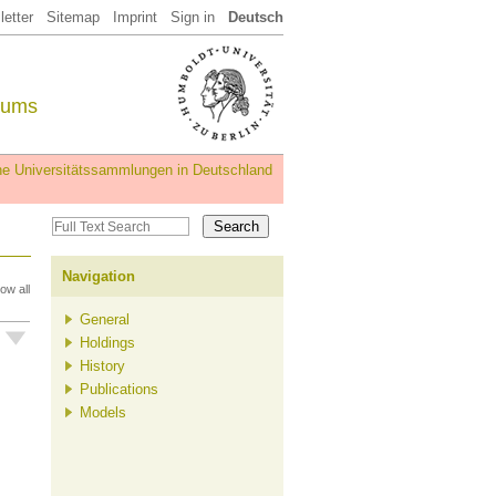
etter
Sitemap
Imprint
Sign in
Deutsch
eums
iche Universitätssammlungen in Deutschland
Navigation
ow all
General
Holdings
History
Publications
Models