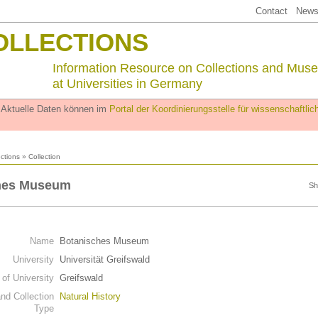
Contact
Newsl
OLLECTIONS
Information Resource on Collections and Mus
at Universities in Germany
. Aktuelle Daten können im
Portal der Koordinierungsstelle für wissenschaftl
ections
» Collection
hes Museum
Sh
Name
Botanisches Museum
University
Universität Greifswald
 of University
Greifswald
d Collection
Natural History
Type