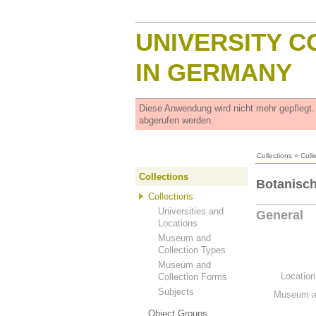
UNIVERSITY C
IN GERMANY
Diese Anwendung wird nicht mehr gepflegt
abgerufen werden.
Collections
»
Coll
Collections
Botanisc
Collections
Universities and
General
Locations
Museum and
Collection Types
Museum and
Location
Collection Forms
Subjects
Museum an
Object Groups