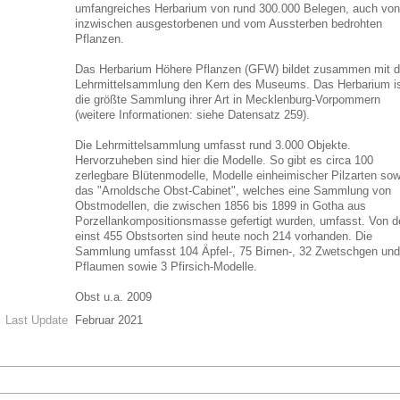
umfangreiches Herbarium von rund 300.000 Belegen, auch von
inzwischen ausgestorbenen und vom Aussterben bedrohten
Pflanzen.
Das Herbarium Höhere Pflanzen (GFW) bildet zusammen mit d
Lehrmittelsammlung den Kern des Museums. Das Herbarium i
die größte Sammlung ihrer Art in Mecklenburg-Vorpommern
(weitere Informationen: siehe Datensatz 259).
Die Lehrmittelsammlung umfasst rund 3.000 Objekte.
Hervorzuheben sind hier die Modelle. So gibt es circa 100
zerlegbare Blütenmodelle, Modelle einheimischer Pilzarten sow
das "Arnoldsche Obst-Cabinet", welches eine Sammlung von
Obstmodellen, die zwischen 1856 bis 1899 in Gotha aus
Porzellankompositionsmasse gefertigt wurden, umfasst. Von d
einst 455 Obstsorten sind heute noch 214 vorhanden. Die
Sammlung umfasst 104 Äpfel-, 75 Birnen-, 32 Zwetschgen und
Pflaumen sowie 3 Pfirsich-Modelle.
Obst u.a. 2009
Last Update
Februar 2021