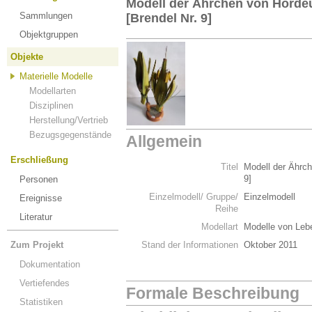
Modell der Ährchen von Hordeu
Sammlungen
[Brendel Nr. 9]
Objektgruppen
Objekte
Materielle Modelle
Modellarten
Disziplinen
Herstellung/Vertrieb
Bezugsgegenstände
Allgemein
Erschließung
Titel
Modell der Ährch
9]
Personen
Einzelmodell/ Gruppe/
Einzelmodell
Ereignisse
Reihe
Literatur
Modellart
Modelle von Leb
Zum Projekt
Stand der Informationen
Oktober 2011
Dokumentation
Vertiefendes
Formale Beschreibung
Statistiken