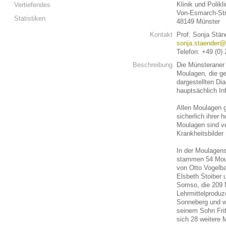
Klinik und Polikl
Vertiefendes
Von-Esmarch-Str
Statistiken
48149 Münster
Kontakt
Prof. Sonja Stän
sonja.staender@
Telefon: +49 (0)
Beschreibung
Die Münsteraner 
Moulagen, die ge
dargestellten D
hauptsächlich In
Allen Moulagen g
sicherlich ihrer 
Moulagen sind ve
Krankheitsbilder
In der Moulagens
stammen 54 Moul
von Otto Vogelba
Elsbeth Stoiber 
Somso, die 209 
Lehrmittelproduz
Sonneberg und 
seinem Sohn Fri
sich 28 weitere