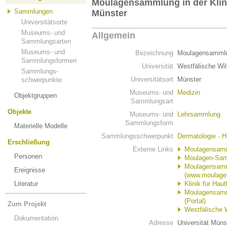
Moulagensammlung in der Klini
Sammlungen
Münster
Universitätsorte
Museums- und
Allgemein
Sammlungsarten
Museums- und
Bezeichnung
Moulagensammlun
Sammlungsformen
Universität
Westfälische Wil
Sammlungs-
Universitätsort
Münster
schwerpunkte
Museums- und
Medizin
Objektgruppen
Sammlungsart
Objekte
Museums- und
Lehrsammlung
Sammlungsform
Materielle Modelle
Sammlungsschwerpunkt
Dermatologie
·
H
Erschließung
Externe Links
Moulagensamml
Personen
Moulagen-Sam
Moulagensamml
Ereignisse
(www.moulage
Literatur
Klinik für Ha
Moulagensamml
(Portal)
Zum Projekt
Westfälische 
Dokumentation
Adresse
Universität Müns