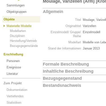
Moulage, Varizellen (Arm) [Krö
Sammlungen
Allgemein
Objektgruppen
Objekte
Titel
Moulage, Varizel
Materielle Modelle
Originaltitel
Varizellen
Modellarten
Einzelmodell/ Gruppe/
Einzelmodell
Disziplinen
Reihe
Herstellung/Vertrieb
Modellart
Modelle von Leb
Bezugsgegenstände
Stand der Informationen
Januar 2013
Erschließung
Personen
Formale Beschreibung
Ereignisse
Inhaltliche Beschreibung
Literatur
Bezugsgegenstand
Zum Projekt
Bestandsnachweis
Dokumentation
Vertiefendes
Statistiken