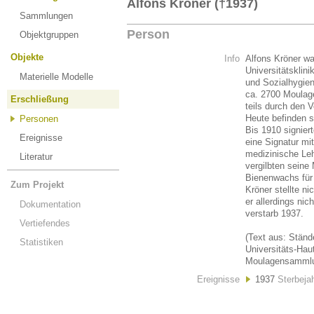
Alfons Kröner (†1937)
Sammlungen
Person
Objektgruppen
Objekte
Info
Alfons Kröner wa
Universitätsklini
Materielle Modelle
und Sozialhygien
ca. 2700 Moulage
Erschließung
teils durch den 
Heute befinden s
Personen
Bis 1910 signier
Ereignisse
eine Signatur mit
medizinische Leh
Literatur
vergilbten seine 
Bienenwachs für 
Zum Projekt
Kröner stellte ni
er allerdings nic
Dokumentation
verstarb 1937.
Vertiefendes
(Text aus: Ständ
Statistiken
Universitäts-Hau
Moulagensammlun
Ereignisse
1937
Sterbeja