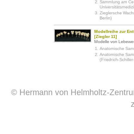
Sammlung am Cent
Universitätsmedizi
Zieglersche Wachs
Berlin)
Modellreihe zur En
[Ziegler 11]
Modelle von Lebewe
Anatomische Samm
Anatomische Sam
(Friedrich-Schille
© Hermann von Helmholtz-Zentrum 