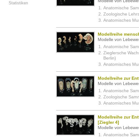
Modelle von Lebewe
Statistiken
Anatomische Samm
Zoologische Lehrs
Anatomisches Mus
Modellreihe mensch
Modelle von Lebewe
Anatomische Samm
Zieglersche Wachs
Berlin)
Anatomisches Mus
Modellreihe zur En
Modelle von Lebewe
Anatomische Samm
Zoologische Samm
Anatomisches Mus
Modellreihe zur En
[Ziegler 4]
Modelle von Lebewe
Anatomische Samm