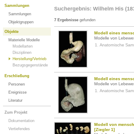
Sammlungen
Suchergebnis: Wilhelm His (18
Sammlungen
7 Ergebnisse
gefunden
Objektgruppen
Objekte
Modell eines mens
Modelle von Lebewe
Materielle Modelle
Anatomische Samm
Modellarten
Disziplinen
Herstellung/Vertrieb
Bezugsgegenstände
Erschließung
Modell eines mens
Modelle von Lebewe
Personen
Anatomische Samm
Ereignisse
Literatur
Zum Projekt
Dokumentation
Modell von mensch
Vertiefendes
[Ziegler 1]