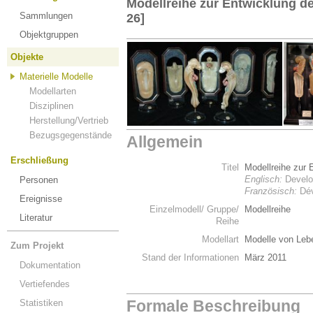
Modellreihe zur Entwicklung d
Sammlungen
26]
Objektgruppen
Objekte
Materielle Modelle
Modellarten
Disziplinen
Herstellung/Vertrieb
Bezugsgegenstände
Allgemein
Erschließung
Titel
Modellreihe zur 
Englisch:
Develop
Personen
Französisch:
Dév
Ereignisse
Einzelmodell/ Gruppe/
Modellreihe
Literatur
Reihe
Modellart
Modelle von Leb
Zum Projekt
Stand der Informationen
März 2011
Dokumentation
Vertiefendes
Formale Beschreibung
Statistiken