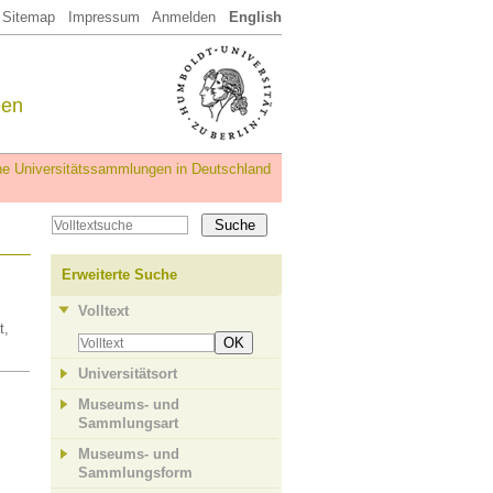
Sitemap
Impressum
Anmelden
English
een
iche Universitätssammlungen in Deutschland
Erweiterte Suche
Volltext
t,
OK
Universitätsort
Museums- und
Sammlungsart
Museums- und
Sammlungsform