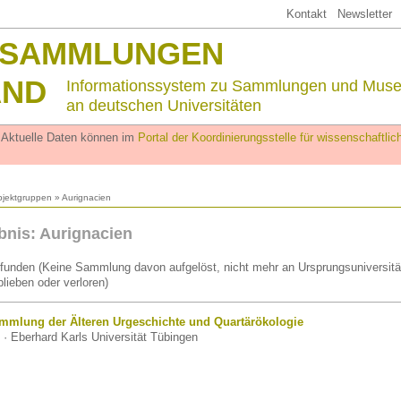
Kontakt
Newsletter
SSAMMLUNGEN
AND
Informationssystem zu Sammlungen und Mus
an deutschen Universitäten
. Aktuelle Daten können im
Portal der Koordinierungsstelle für wissenschaftl
jektgruppen
» Aurignacien
nis: Aurignacien
funden (Keine Sammlung davon aufgelöst, nicht mehr an Ursprungsuniversitä
lieben oder verloren)
mmlung der Älteren Urgeschichte und Quartärökologie
· Eberhard Karls Universität Tübingen