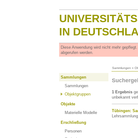
UNIVERSITÄT
IN DEUTSCHL
Diese Anwendung wird nicht mehr gepflegt
abgerufen werden.
Sammlungen
»
Ob
Sammlungen
Suchergeb
Sammlungen
1 Ergebnis
ge
Objektgruppen
unbekannt verb
Objekte
Tübingen: Sa
Materielle Modelle
Lehrsammlung 
Erschließung
Personen