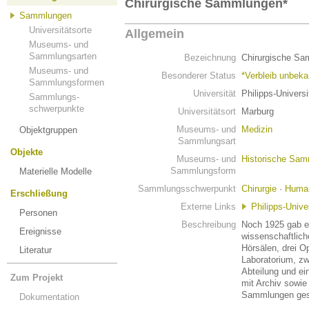
Chirurgische Sammlungen*
Sammlungen
Universitätsorte
Allgemein
Museums- und
Sammlungsarten
Bezeichnung
Chirurgische S
Museums- und
Besonderer Status
*Verbleib unbeka
Sammlungsformen
Universität
Philipps-Univers
Sammlungs-
schwerpunkte
Universitätsort
Marburg
Museums- und
Medizin
Objektgruppen
Sammlungsart
Objekte
Museums- und
Historische Sa
Sammlungsform
Materielle Modelle
Sammlungsschwerpunkt
Chirurgie
·
Huma
Erschließung
Externe Links
Philipps-Unive
Personen
Beschreibung
Noch 1925 gab es
Ereignisse
wissenschaftlich
Hörsälen, drei Op
Literatur
Laboratorium, zw
Abteilung und e
Zum Projekt
mit Archiv sowi
Sammlungen gesc
Dokumentation