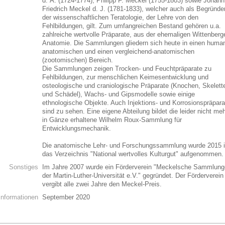
d. Ä. (1724-1774), Philipp F. Meckel (1755-1803) sowie Johann
Friedrich Meckel d. J. (1781-1833), welcher auch als Begründe
der wissenschaftlichen Teratologie, der Lehre von den
Fehlbildungen, gilt. Zum umfangreichen Bestand gehören u.a.
zahlreiche wertvolle Präparate, aus der ehemaligen Wittenberg
Anatomie. Die Sammlungen gliedern sich heute in einen huma
anatomischen und einen vergleichend-anatomischen
(zootomischen) Bereich.
Die Sammlungen zeigen Trocken- und Feuchtpräparate zu
Fehlbildungen, zur menschlichen Keimesentwicklung und
osteologische und craniologische Präparate (Knochen, Skelett
und Schädel), Wachs- und Gipsmodelle sowie einige
ethnologische Objekte. Auch Injektions- und Korrosionspräpara
sind zu sehen. Eine eigene Abteilung bildet die leider nicht me
in Gänze erhaltene Wilhelm Roux-Sammlung für
Entwicklungsmechanik.
Die anatomische Lehr- und Forschungssammlung wurde 2015 
das Verzeichnis "National wertvolles Kulturgut" aufgenommen
Sonstiges
Im Jahre 2007 wurde ein Förderverein "Meckelsche Sammlun
der Martin-Luther-Universität e.V." gegründet. Der Förderverein
vergibt alle zwei Jahre den Meckel-Preis.
Informationen
September 2020