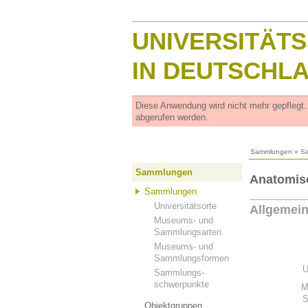
UNIVERSITÄT
IN DEUTSCHL
Diese Anwendung wird nicht mehr gepflegt
abgerufen werden.
Sammlungen
»
S
Sammlungen
Anatomis
Sammlungen
Universitätsorte
Allgemei
Museums- und
Sammlungsarten
Museums- und
Sammlungsformen
U
Sammlungs-
schwerpunkte
M
S
Objektgruppen