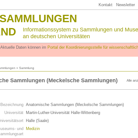
Kontakt
Newsletter
SSAMMLUNGEN
AND
Informationssystem zu Sammlungen und Mus
an deutschen Universitäten
. Aktuelle Daten können im
Portal der Koordinierungsstelle für wissenschaftl
ammlungen
» Sammlung
che Sammlungen (Meckelsche Sammlungen)
Alle an
n
Bezeichnung
Anatomische Sammlungen (Meckelsche Sammlungen)
Universität
Martin-Luther-Universität Halle-Wittenberg
niversitätsort
Halle (Saale)
useums- und
Medizin
ammlungsart