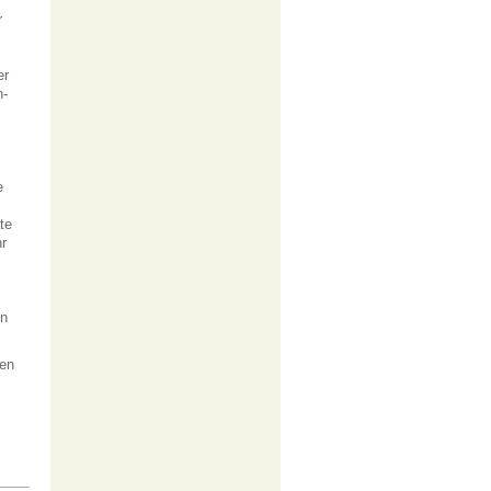
r
er
n-
e
te
hr
in
.
gen