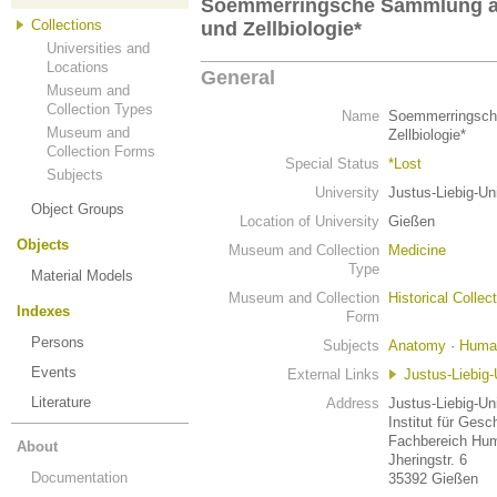
Soemmerringsche Sammlung am 
Collections
und Zellbiologie*
Universities and
Locations
General
Museum and
Collection Types
Name
Soemmerringsche
Museum and
Zellbiologie*
Collection Forms
Special Status
*Lost
Subjects
University
Justus-Liebig-Un
Object Groups
Location of University
Gießen
Objects
Museum and Collection
Medicine
Type
Material Models
Museum and Collection
Historical Collec
Indexes
Form
Persons
Subjects
Anatomy
·
Huma
Events
External Links
Justus-Liebig-
Literature
Address
Justus-Liebig-Un
Institut für Gesc
Fachbereich Hu
About
Jheringstr. 6
Documentation
35392 Gießen