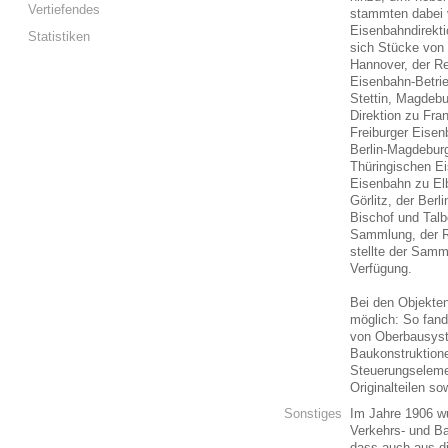
Vertiefendes
stammten dabei 
Eisenbahndirekti
Statistiken
sich Stücke von 
Hannover, der R
Eisenbahn-Betri
Stettin, Magdeb
Direktion zu Fra
Freiburger Eise
Berlin-Magdeburg
Thüringischen Ei
Eisenbahn zu Elb
Görlitz, der Ber
Bischof und Talb
Sammlung, der R
stellte der Samm
Verfügung.
Bei den Objekten
möglich: So fan
von Oberbausyst
Baukonstruktion
Steuerungseleme
Originalteilen 
Sonstiges
Im Jahre 1906 w
Verkehrs- und B
dass auch aus 