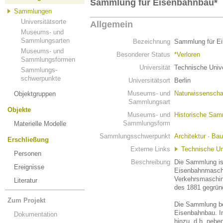
Sammlung für Eisenbahnbau*
Sammlungen
Universitätsorte
Allgemein
Museums- und
Sammlungsarten
Bezeichnung
Sammlung für E
Museums- und
Besonderer Status
*Verloren
Sammlungsformen
Universität
Technische Unive
Sammlungs-
schwerpunkte
Universitätsort
Berlin
Museums- und
Naturwissenscha
Objektgruppen
Sammlungsart
Objekte
Museums- und
Historische Sa
Sammlungsform
Materielle Modelle
Sammlungsschwerpunkt
Architektur
·
Bau
Erschließung
Externe Links
Technische Uni
Personen
Beschreibung
Die Sammlung is
Ereignisse
Eisenbahnmaschi
Verkehrsmaschin
Literatur
des 1881 gegrü
Zum Projekt
Die Sammlung b
Eisenbahnbau. I
Dokumentation
hinzu, d.h. nebe