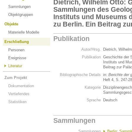
Dietrich, Wilhelm Otto: 
Sammlungen
Sammlungen des Geolog
Objektgruppen
Instituts und Museums d
zu Berlin. Ein Beitrag z
Objekte
Materielle Modelle
Publikation
Erschließung
Autor/Hrsg.
Dietrich, Wilhel
Personen
Publikation
Geschichte der 
Ereignisse
Instituts und Mu
Literatur
Beitrag zur Palä
Bibliographische Details
in:
Berichte der 
Zum Projekt
Heft 4, S. 247-2
Dokumentation
Kategorie
Disziplinengeschi
Sammlungsgesch
Vertiefendes
Sprache
Deutsch
Statistiken
Sammlungen
Sammlungen
Berlin: Sammlu