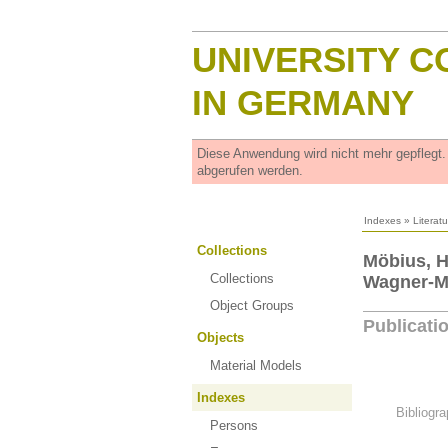
UNIVERSITY C
IN GERMANY
Diese Anwendung wird nicht mehr gepflegt
abgerufen werden.
Indexes
»
Literat
Collections
Möbius, H
Collections
Wagner-
Object Groups
Publicati
Objects
Material Models
Indexes
Bibliogra
Persons