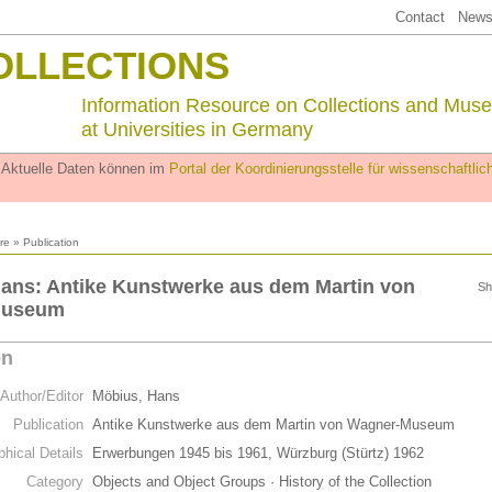
Contact
Newsl
OLLECTIONS
Information Resource on Collections and Mus
at Universities in Germany
. Aktuelle Daten können im
Portal der Koordinierungsstelle für wissenschaftl
ure
» Publication
ans: Antike Kunstwerke aus dem Martin von
Sh
Museum
on
Author/Editor
Möbius, Hans
Publication
Antike Kunstwerke aus dem Martin von Wagner-Museum
phical Details
Erwerbungen 1945 bis 1961, Würzburg (Stürtz) 1962
Category
Objects and Object Groups · History of the Collection