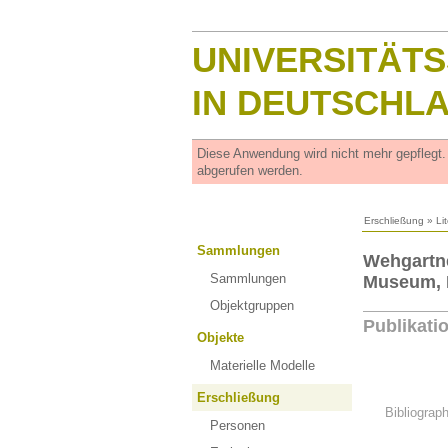
UNIVERSITÄT
IN DEUTSCHL
Diese Anwendung wird nicht mehr gepflegt
abgerufen werden.
Erschließung
»
Li
Sammlungen
Wehgartne
Sammlungen
Museum, 
Objektgruppen
Publikati
Objekte
Materielle Modelle
Erschließung
Bibliograp
Personen