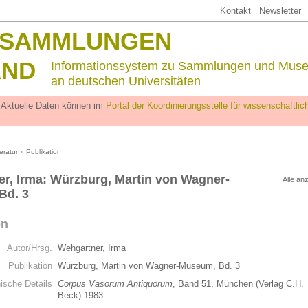
Kontakt
Newsletter
SSAMMLUNGEN
AND
Informationssystem zu Sammlungen und Mus
an deutschen Universitäten
. Aktuelle Daten können im
Portal der Koordinierungsstelle für wissenschaftl
teratur
» Publikation
r, Irma: Würzburg, Martin von Wagner-
Alle an
Bd. 3
on
Autor/Hrsg.
Wehgartner, Irma
Publikation
Würzburg, Martin von Wagner-Museum, Bd. 3
hische Details
Corpus Vasorum Antiquorum
, Band 51, München (Verlag C.H.
Beck) 1983