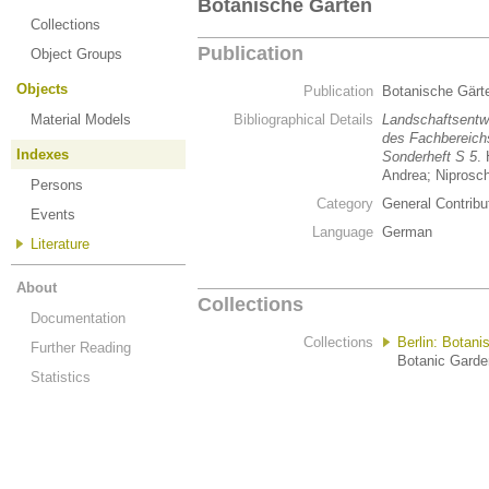
Botanische Gärten
Collections
Publication
Object Groups
Objects
Publication
Botanische Gär
Material Models
Bibliographical Details
Landschaftsentw
des Fachbereichs
Indexes
Sonderheft S 5
.
Andrea; Niprosch
Persons
Category
General Contribu
Events
Language
German
Literature
About
Collections
Documentation
Collections
Berlin: Botani
Further Reading
Botanic Garden
Statistics