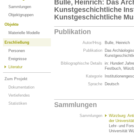
Bulle, Heinrich: Das Ar
Sammlungen
Kunstgeschichtliche Ins
Objektgruppen
Kunstgeschichtliche Mu
Objekte
Publikation
Materielle Modelle
Erschließung
Autor/Hrsg.
Bulle, Heinrich
Publikation
Das Archäologisc
Personen
Kunstgeschichtl
Ereignisse
Bibliographische Details
in:
Hundert Jahre
Literatur
Festbuch, Würzbu
Kategorie
Institutionenge
Zum Projekt
Sprache
Deutsch
Dokumentation
Vertiefendes
Sammlungen
Statistiken
Sammlungen
Würzburg: An
der Universitä
Lehr- und For
Universität W