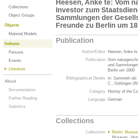
Heesen, Anke te: Vom n
Collections
Investor zum Staatsdie
Object Groups
Sammlungen der Gesells
Freunde zu Berlin um 1
Objects
Material Models
Publication
Indexes
Author/Editor
Heesen, Anke t
Persons
Publication
Vom naturgeschi
Events
und Sammlungen 
Literature
Berlin um 1800
Bibliographical Details
in:
Sammeln als
About
C., Göttingen (W
Documentation
Category
History of the Co
Further Reading
Language
German
Statistics
Collections
Collections
Berlin: Museu
Museum · Humb