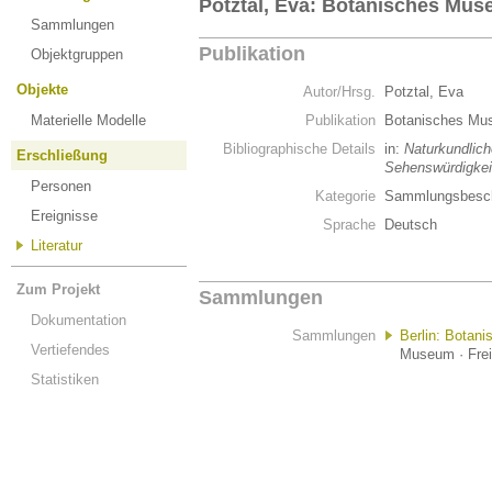
Potztal, Eva: Botanisches Mu
Sammlungen
Publikation
Objektgruppen
Objekte
Autor/Hrsg.
Potztal, Eva
Materielle Modelle
Publikation
Botanisches M
Bibliographische Details
in:
Naturkundlic
Erschließung
Sehenswürdigkei
Personen
Kategorie
Sammlungsbesch
Ereignisse
Sprache
Deutsch
Literatur
Zum Projekt
Sammlungen
Dokumentation
Sammlungen
Berlin: Botan
Vertiefendes
Museum · Freie
Statistiken