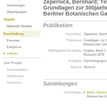
Zepernick, Bernhard; Tim
Sammlungen
Grundlagen zur 300jaeh
Objektgruppen
Berliner Botanischen G
Objekte
Publikation
Materielle Modelle
Erschließung
Autor/Hrsg.
Zepernick, Bernh
Publikation
Grundlagen zur 3
Personen
Botanischen Ga
Ereignisse
Bibliographische Details
Englera
, Band 1,
Literatur
Museum) 1979
Kategorie
Sammlungsgesch
Zum Projekt
Sprache
Deutsch
Dokumentation
Vertiefendes
Sammlungen
Statistiken
Sammlungen
Berlin: Botani
Botanischer Ga