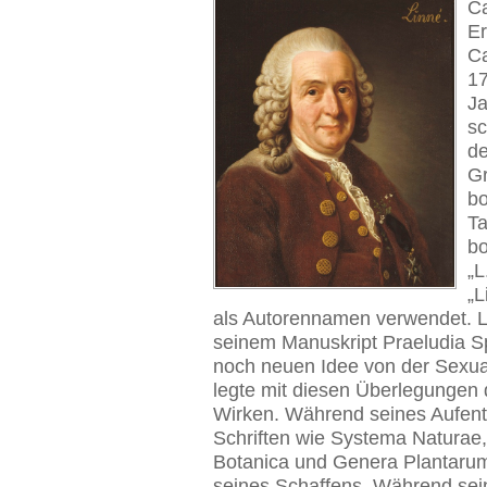
Ca
Er
Ca
17
Ja
sc
de
G
bo
Ta
bo
„L
„L
als Autorennamen verwendet. Li
seinem Manuskript Praeludia S
noch neuen Idee von der Sexual
legte mit diesen Überlegungen 
Wirken. Während seines Aufentha
Schriften wie Systema Naturae,
Botanica und Genera Plantarum
seines Schaffens. Während seine