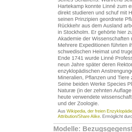
Hartekamp konnte Linné zum ers
direkt studieren und schuf mit H
seinen Prinzipien geordnete Pf
Rückkehr aus dem Ausland arbeit
in Stockholm. Er gehörte hier
Akademie der Wissenschaften u
Mehrere Expeditionen führten i
schwedischen Heimat und truge
Ende 1741 wurde Linné Profess
neun Jahre später deren Rektor.
enzyklopädischen Anstrengunge
Mineralien, Pflanzen und Tiere
Seine beiden Werke Species P
Naturæ (in der zehnten Auflage
heute verwendete wissenschaftl
und der Zoologie.
Aus
Wikipedia, der freien Enzyklopädi
Attribution/Share Alike
. Ermöglicht du
Modelle: Bezugsgegens