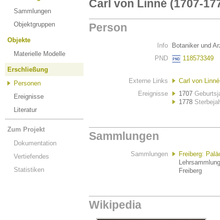
Carl von Linné (1707-17
Sammlungen
Objektgruppen
Person
Objekte
Info
Botaniker und A
Materielle Modelle
PND
118573349
Erschließung
Externe Links
Carl von Linné
Personen
Ereignisse
1707
Geburtsj
Ereignisse
1778
Sterbeja
Literatur
Zum Projekt
Sammlungen
Dokumentation
Sammlungen
Freiberg: Pal
Vertiefendes
Lehrsammlung 
Statistiken
Freiberg
Wikipedia