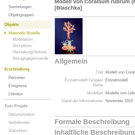
Modell von Corallium rubrum (R
Sammlungen
[Blaschka]
Objektgruppen
Objekte
Materielle Modelle
Modellarten
Disziplinen
Herstellung/Vertrieb
Bezugsgegenstände
Allgemein
Erschließung
Titel
Modell von Coral
Personen
Einzelmodell/ Gruppe/
Einzelmodell
Reihe
Ereignisse
Modellart
Modelle von Leb
Literatur
Stand der Informationen
November 2010
Zum Projekt
Dokumentation
Formale Beschreibung
Vertiefendes
Statistiken
Inhaltliche Beschreibun