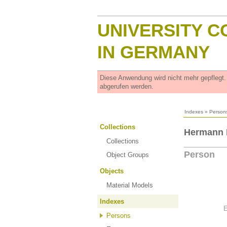
UNIVERSITY C
IN GERMANY
Diese Anwendung wird nicht mehr gepflegt
abgerufen werden.
Indexes
»
Person
Collections
Hermann 
Collections
Person
Object Groups
Objects
Material Models
Indexes
E
Persons