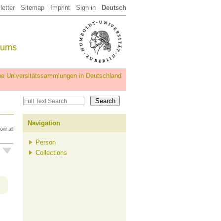
etter
Sitemap
Imprint
Sign in
Deutsch
eums
iche Universitätssammlungen in Deutschland
Navigation
ow all
Person
Collections