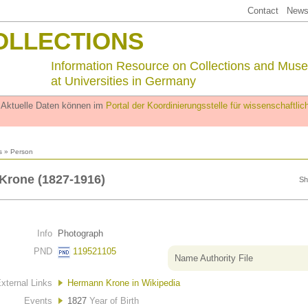
Contact
Newsl
OLLECTIONS
Information Resource on Collections and Mus
at Universities in Germany
. Aktuelle Daten können im
Portal der Koordinierungsstelle für wissenschaftl
s
» Person
Krone (1827-1916)
Sh
Info
Photograph
PND
119521105
Name Authority File
xternal Links
Hermann Krone in Wikipedia
Events
1827
Year of Birth