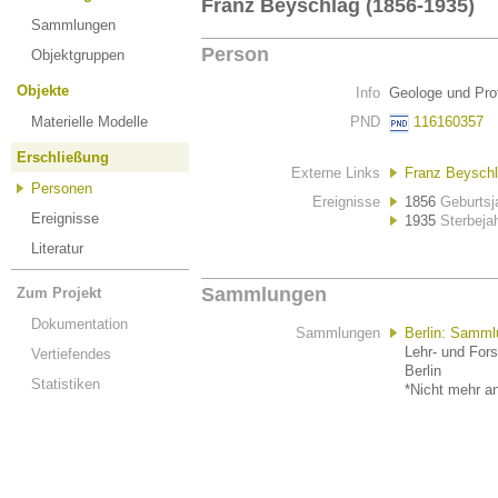
Franz Beyschlag (1856-1935)
Sammlungen
Person
Objektgruppen
Objekte
Info
Geologe und Pro
Materielle Modelle
PND
116160357
Erschließung
Externe Links
Franz Beyschl
Personen
Ereignisse
1856
Geburtsj
Ereignisse
1935
Sterbeja
Literatur
Sammlungen
Zum Projekt
Dokumentation
Sammlungen
Berlin: Samml
Lehr- und For
Vertiefendes
Berlin
Statistiken
*Nicht mehr an