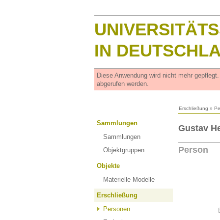
UNIVERSITÄT
IN DEUTSCHL
Diese Anwendung wird nicht mehr gepflegt
abgerufen werden.
Erschließung
»
Pe
Sammlungen
Gustav He
Sammlungen
Person
Objektgruppen
Objekte
Materielle Modelle
Erschließung
Personen