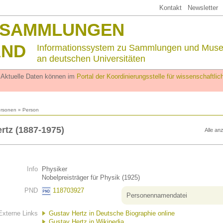
Kontakt
Newsletter
SSAMMLUNGEN
AND
Informationssystem zu Sammlungen und Mus
an deutschen Universitäten
. Aktuelle Daten können im
Portal der Koordinierungsstelle für wissenschaftl
rsonen
» Person
rtz (1887-1975)
Alle an
Info
Physiker
Nobelpreisträger für Physik (1925)
PND
118703927
Personennamendatei
Externe Links
Gustav Hertz in Deutsche Biographie online
Gustav Hertz in Wikipedia