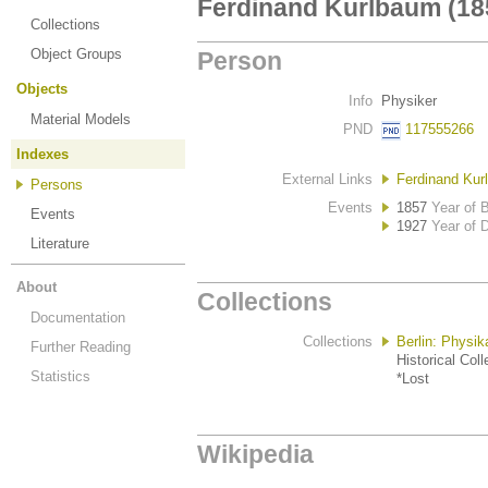
Ferdinand Kurlbaum (18
Collections
Object Groups
Person
Objects
Info
Physiker
Material Models
PND
117555266
Indexes
External Links
Ferdinand Kur
Persons
Events
1857
Year of B
Events
1927
Year of 
Literature
About
Collections
Documentation
Collections
Berlin: Physi
Further Reading
Historical Coll
Statistics
*Lost
Wikipedia