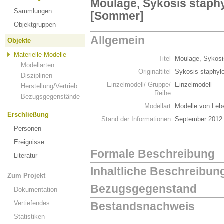
Moulage, Sykosis staph
Sammlungen
[Sommer]
Objektgruppen
Allgemein
Objekte
Materielle Modelle
Titel
Moulage, Sykosi
Modellarten
Originaltitel
Sykosis staphyl
Disziplinen
Einzelmodell/ Gruppe/
Einzelmodell
Herstellung/Vertrieb
Reihe
Bezugsgegenstände
Modellart
Modelle von Leb
Erschließung
Stand der Informationen
September 2012
Personen
Ereignisse
Formale Beschreibung
Literatur
Inhaltliche Beschreibun
Zum Projekt
Bezugsgegenstand
Dokumentation
Vertiefendes
Bestandsnachweis
Statistiken