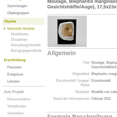
Moulage, Blepharitis marginali
Sammlungen
Gesichtshälfte/Auge), 17,5x23
Objektgruppen
Objekte
Materielle Modelle
Modellarten
Disziplinen
Herstellung/Vertrieb
Bezugsgegenstände
Allgemein
Erschließung
Titel
Moulage, Blephar
Gesichtshälfte/
Personen
Originaltitel
Blepharitis marg
Ereignisse
Einzelmodell/ Gruppe/
Einzelmodell
Literatur
Reihe
Zum Projekt
Modellart
Modelle von Leb
Stand der Informationen
Februar 2011
Dokumentation
Vertiefendes
Statistiken
Formale Beschreibung