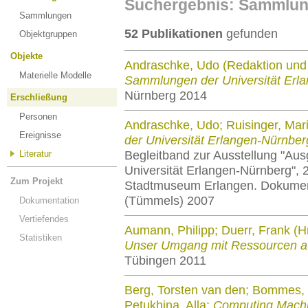
Suchergebnis: Sammlung
Sammlungen
52 Publikationen
gefunden
Objektgruppen
Objekte
Andraschke, Udo (Redaktion und 
Materielle Modelle
Sammlungen der Universität Erl
Nürnberg 2014
Erschließung
Personen
Andraschke, Udo; Ruisinger, Mari
Ereignisse
der Universität Erlangen-Nürnber
Literatur
Begleitband zur Ausstellung "Au
Universität Erlangen-Nürnberg", 2
Zum Projekt
Stadtmuseum Erlangen. Dokument
(Tümmels) 2007
Dokumentation
Vertiefendes
Aumann, Philipp; Duerr, Frank (H
Statistiken
Unser Umgang mit Ressourcen a
Tübingen 2011
Berg, Torsten van den; Bommes, E
Petukhina, Alla:
Computing Mach