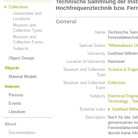
Technische Sammlung der Insti
Collections
Hochfrequenztechnik bzw. Fer
Universities and
Locations
General
Museum and
Collection Types
Name
Technische Samm
Museum and
Fernmeldetechni
Collection Forms
Special Status
*Whereabouts U
Subjects
University
Gottfried Wilhel
Object Groups
Location of University
Hannover
Objects
Museum and Collection
Science & Engin
Type
Material Models
Museum and Collection
Collection
Indexes
Form
Persons
Subjects
Electrical Engine
Technology
·
Tel
Events
External Links
Gottfried Wilh
Literature
Description
Noch für das Ja
gemeinsamen Ins
About
Fernmeldetechnik
Documentation
derzeit keine Inf