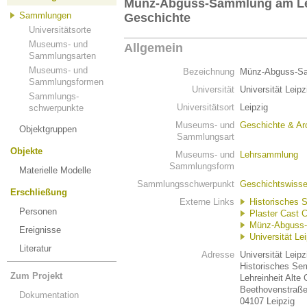
Münz-Abguss-Sammlung am Leh
Sammlungen
Geschichte
Universitätsorte
Museums- und
Allgemein
Sammlungsarten
Museums- und
Bezeichnung
Münz-Abguss-Sam
Sammlungsformen
Universität
Universität Leipz
Sammlungs-
Universitätsort
Leipzig
schwerpunkte
Museums- und
Geschichte & Ar
Objektgruppen
Sammlungsart
Objekte
Museums- und
Lehrsammlung
Sammlungsform
Materielle Modelle
Sammlungsschwerpunkt
Geschichtswisse
Erschließung
Externe Links
Historisches 
Personen
Plaster Cast 
Münz-Abguss-
Ereignisse
Universität Le
Literatur
Adresse
Universität Leipz
Historisches Se
Zum Projekt
Lehreinheit Alte
Beethovenstraße
Dokumentation
04107 Leipzig