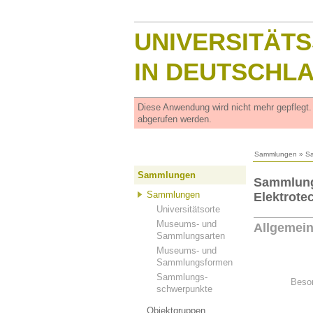
UNIVERSITÄT
IN DEUTSCHL
Diese Anwendung wird nicht mehr gepflegt
abgerufen werden.
Sammlungen
»
S
Sammlungen
Sammlung
Sammlungen
Elektrotec
Universitätsorte
Museums- und
Allgemei
Sammlungsarten
Museums- und
Sammlungsformen
Sammlungs-
Beson
schwerpunkte
Objektgruppen