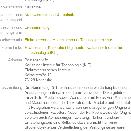
niversitätsort
Karlsruhe
useums- und
Naturwissenschaft & Technik
ammlungsart
useums- und
Lehrsammlung
mmlungsform
schwerpunkt
Elektrotechnik
·
Maschinenbau
·
Technikgeschichte
Externe Links
Universität Karlsruhe (TH), heute: Karlsruher Institut für
Technologie (KIT)
Adresse
Postanschrift:
Karlsruher Institut für Technologie (KIT)
Elektrotechnisches Institut
Kaiserstraße 12
76128 Karlsruhe
Beschreibung
Die Sammlung für Elektromaschinenbau wurde hauptsächlich a
Anschauungsmaterial in der Lehre verwendet. Dazu gehörten
Einzelteile, Modelle sowie Wandtafeln mit Fotos von Maschine
und Maschinenteilen der Elektrotechnik. Modelle und Lehrtafel
mit Fotografien veranschaulichten die dazugehörigen Originale 
verschiedenen Facetten. Neben der Funktionsweise der Origin
spielten auch Abmessungen, Leistung, Herkunft und die
Entstehungszeit eine Rolle, so dass sie nicht nur reine
Studienobjekte zur Verdeutlichung der Wirkungsweise waren,