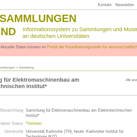
Kontakt
Newsletter
SSAMMLUNGEN
AND
Informationssystem zu Sammlungen und Mus
an deutschen Universitäten
. Aktuelle Daten können im
Portal der Koordinierungsstelle für wissenschaftl
ammlungen
» Sammlung
 für Elektromaschinenbau am
Alle an
hnischen Institut*
n
Bezeichnung
Sammlung für Elektromaschinenbau am Elektrotechnischen
Institut*
derer Status
*Verloren
Universität
Universität Karlsruhe (TH), heute: Karlsruher Institut für
Technologie (KIT)