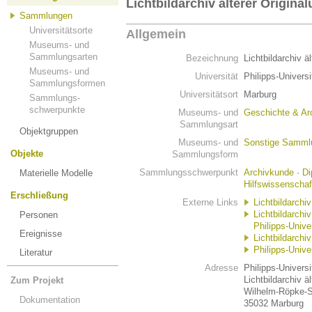
Lichtbildarchiv älterer Origina
Sammlungen
Universitätsorte
Allgemein
Museums- und
Sammlungsarten
Bezeichnung
Lichtbildarchiv ä
Museums- und
Universität
Philipps-Univers
Sammlungsformen
Universitätsort
Marburg
Sammlungs-
schwerpunkte
Museums- und
Geschichte & Ar
Sammlungsart
Objektgruppen
Museums- und
Sonstige Samml
Objekte
Sammlungsform
Sammlungsschwerpunkt
Archivkunde
·
Di
Materielle Modelle
Hilfswissenschaf
Erschließung
Externe Links
Lichtbildarchiv
Lichtbildarchi
Personen
Philipps-Unive
Ereignisse
Lichtbildarchiv
Philipps-Unive
Literatur
Adresse
Philipps-Univers
Lichtbildarchiv ä
Zum Projekt
Wilhelm-Röpke-S
Dokumentation
35032 Marburg