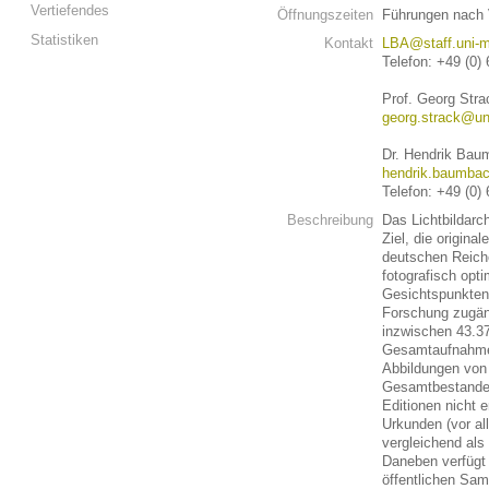
Vertiefendes
Öffnungszeiten
Führungen nach 
Statistiken
Kontakt
LBA@staff.uni-m
Telefon: +49 (0)
Prof. Georg Strac
georg.strack@un
Dr. Hendrik Bau
hendrik.baumbac
Telefon: +49 (0)
Beschreibung
Das Lichtbildarc
Ziel, die origina
deutschen Reich
fotografisch opt
Gesichtspunkten 
Forschung zugän
inzwischen 43.37
Gesamtaufnahme 
Abbildungen von 
Gesamtbestandes
Editionen nicht e
Urkunden (vor al
vergleichend als
Daneben verfügt 
öffentlichen Sam